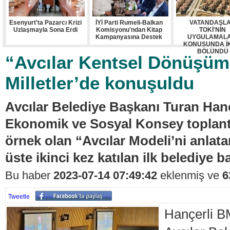
Esenyurt'ta Pazarcı Krizi
İYİ Parti Rumeli-Balkan
VATANDAŞL
Uzlaşmayla Sona Erdi
Komisyonu'ndan Kitap
TOKİ'NİN
Kampanyasına Destek
UYGULAMALA
KONUSUNDA İ
BÖLÜNDÜ
“Avcılar Kentsel Dönüşüm
Milletler’de konuşuldu
Avcılar Belediye Başkanı Turan Hançe
Ekonomik ve Sosyal Konsey toplant
örnek olan “Avcılar Modeli’ni anlata
üste ikinci kez katılan ilk belediye b
Bu haber
2023-07-14 07:49:42
eklenmiş ve
6
Tweetle
Hançerli 