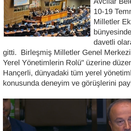
Avcılar Bel
10-19 Temm
Milletler 
bünyesinde 
davetli ola
gitti. Birleşmiş Milletler Genel Merke
Yerel Yönetimlerin Rolü" üzerine düz
Hançerli, dünyadaki tüm yerel yönetiml
konusunda deneyim ve görüşlerini payl