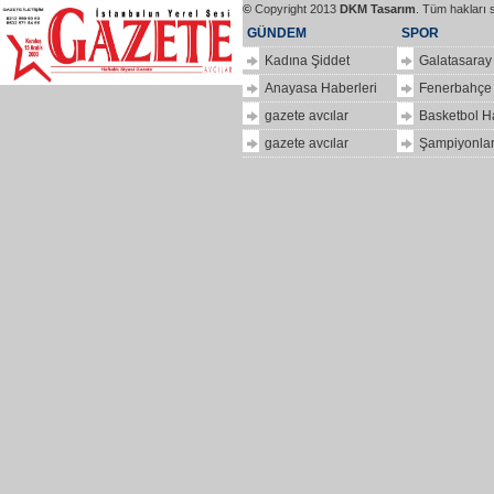
©
Copyright 2013
DKM Tasarım
. Tüm hakları 
GÜNDEM
SPOR
Kadına Şiddet
Galatasaray
Anayasa Haberleri
Fenerbahçe
gazete avcılar
Basketbol H
gazete avcılar
Şampiyonlar
ilkbir
hizlipro
Dolar
kaç
para