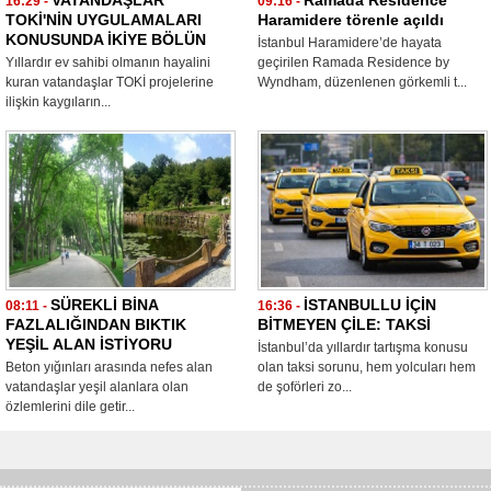
VATANDAŞLAR
Ramada Resıdence
16:29 -
09:16 -
TOKİ'NİN UYGULAMALARI
Haramidere törenle açıldı
KONUSUNDA İKİYE BÖLÜN
İstanbul Haramidere’de hayata
Yıllardır ev sahibi olmanın hayalini
geçirilen Ramada Residence by
kuran vatandaşlar TOKİ projelerine
Wyndham, düzenlenen görkemli t...
ilişkin kaygıların...
SÜREKLİ BİNA
İSTANBULLU İÇİN
08:11 -
16:36 -
FAZLALIĞINDAN BIKTIK
BİTMEYEN ÇİLE: TAKSİ
YEŞİL ALAN İSTİYORU
İstanbul’da yıllardır tartışma konusu
Beton yığınları arasında nefes alan
olan taksi sorunu, hem yolcuları hem
vatandaşlar yeşil alanlara olan
de şoförleri zo...
özlemlerini dile getir...