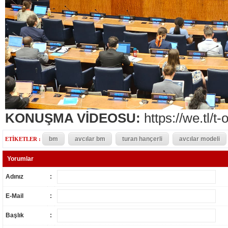
KONUŞMA VİDEOSU:
https://we.tl
bm
avcılar bm
turan hançerli
avcılar modeli
ETİKETLER :
Yorumlar
Adınız
:
E-Mail
:
Başlık
: