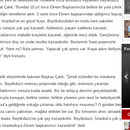
e yeni bir belediyecilik modeline imza attıklarını kaydeden Beylikdüzü
alık, “Bundan 10 yıl önce Ekrem Başkanımızla birlikte bir yola çıktık.
iğin temellerini attık. 5 sene önce Ekrem başkanımdan aldığımız bayrağı
ü İstanbul’un en güzel ilçesi, Beylikdüzülüleri en mutlu kent sakinleri
u süreçte çok şey kazandı. Ailelerimiz yaşam vadilerini kazandı,
uklarımız mahalle kreşlerini kazandı, eğitimde öncü olduk. Gençlerimiz
etimize dinç ve zinde nesiller kazandırdık. Beslenme Saati projemizle
Fo
k. Yeter mi? Asla yetmez. Yapacak çok işimiz var. Koşar adım ilerliyoruz,
z” diye konuştu.
lik eleştirilerde bulunan Başkan Çalık, “Şimdi sizlerden bu maratona
uz. Beylikdüzü metrosu projesinde olduğu gibi, önümüze çıkarılan
akkımızı sonuna kadar aradık. Biz bir anlayış devrimi gerçekleştirdik.
la konuşan, birlikte üreten, birlikte yöneten yeni nesil bir belediyecilik
anbul’a geldiğinde sokağa çıkamaz oldu hatırlıyor musunuz? O günden beri
kta canını yaktıkları, mağdur ettikleri biri var. Biz kimsenin ahını almadık,
Ç
budur. Beylikdüzü’ne çok şey kazandırdık. Beylikdüzü, İstanbul’a çok şey
n İstanbulluya Ekrem başkanımızı kazandırdı” dedi.