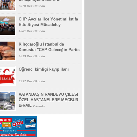
6379 Kez Okundu
CHP Avcılar İlçe Yönetimi İstifa
Etti: Siyasi Mücadeley
4081 Kez Okundu
Kılıçdaroğlu İstanbul'da
Konuştu: "CHP Geleceğin Partis
4013 Kez Okundu
Öğrenci kimliği kayıp ilanı
3237 Kez Okundu
VATANDAŞIN RANDEVU ÇİLESİ
ÖZEL HASTANELERE MECBUR
BIRAK
3114 Kez Okundu