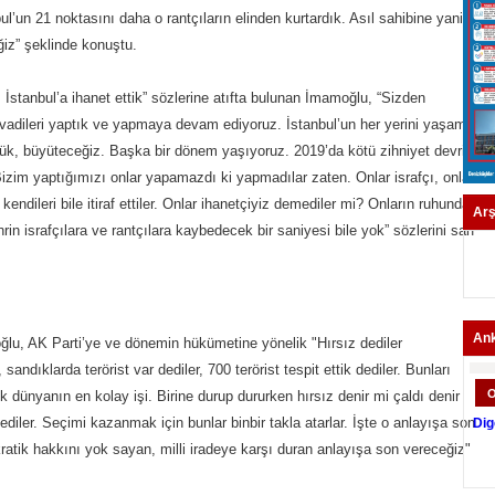
ul’un 21 noktasını daha o rantçıların elinden kurtardık. Asıl sahibine yani
iz” şeklinde konuştu.
stanbul’a ihanet ettik” sözlerine atıfta bulunan İmamoğlu, “Sizden
u vadileri yaptık ve yapmaya devam ediyoruz. İstanbul’un her yerini yaşam
ttük, büyüteceğiz. Başka bir dönem yaşıyoruz. 2019’da kötü zihniyet devrini
Bizim yaptığımızı onlar yapamazdı ki yapmadılar zaten. Onlar israfçı, onlar
 kendileri bile itiraf ettiler. Onlar ihanetçiyiz demediler mi? Onların ruhunda
Arş
 israfçılara ve rantçılara kaybedecek bir saniyesi bile yok” sözlerini sarf
”
An
ğlu, AK Parti’ye ve dönemin hükümetine yönelik "Hırsız dediler
sandıklarda terörist var dediler, 700 terörist tespit ettik dediler. Bunları
dünyanın en kolay işi. Birine durup dururken hırsız denir mi çaldı denir
iler. Seçimi kazanmak için bunlar binbir takla atarlar. İşte o anlayışa son
Dig
atik hakkını yok sayan, milli iradeye karşı duran anlayışa son vereceğiz"