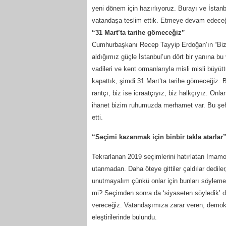
yeni dönem için hazırlıyoruz. Burayı ve İstanb
vatandaşa teslim ettik. Etmeye devam edeceğ
“31 Mart’ta tarihe gömeceğiz”
Cumhurbaşkanı Recep Tayyip Erdoğan’ın “Biz İ
aldığımız güçle İstanbul’un dört bir yanına b
vadileri ve kent ormanlarıyla misli misli büyü
kapattık, şimdi 31 Mart’ta tarihe gömeceğiz. 
rantçı, biz ise icraatçıyız, biz halkçıyız. Onlar
ihanet bizim ruhumuzda merhamet var. Bu şehrin
etti.
“Seçimi kazanmak için binbir takla atarlar
Tekrarlanan 2019 seçimlerini hatırlatan İmamo
utanmadan. Daha öteye gittiler çaldılar dediler, 
unutmayalım çünkü onlar için bunları söylemek 
mi? Seçimden sonra da ‘siyaseten söyledik’ ded
vereceğiz. Vatandaşımıza zarar veren, demokr
eleştirilerinde bulundu.