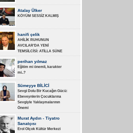
Atalay Ülker
KÖYÜM SESSİZ KALMIŞ
hanifi çelik
AHİLİK RUHUNUN
AVCILAR’DA YENİ
TEMSİLCİSİ: ATİLLA SÜNE
perihan yılmaz
Eğitim mi önemli, karakter
mi..?
Sümeyye BİLİCİ
Sevgi Dolu Bir Kucağın Gücü:
Ebeveynlerin Çocuklarına
Sevgiyle Yaklaşmalarının
Önemi
Murat Aydın - Tiyatro
Sanatçısı
Erol Olçok Kültür Merkezi