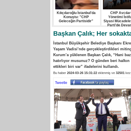
Kılıçdaroğlu İstanbul'da
CHP Avcılar 
Konuştu: "CHP
Yönetimi İstifa
Geleceğin Partisidir"
Siyasi Mücadel
Parti'de Dev
Başkan Çalık; Her sokakta 
İstanbul Büyükşehir Belediye Başkanı Ekr
Yaşam Vadisi’nde gerçekleştirdikleri mitin
Kurum’a yüklenen Başkan Çalık, “Hani bazı
hatırlıyor musunuz? O günden beri halkın iç
ettikleri biri var” ifadelerini kullandı.
Bu haber
2024-03-26 15:31:22
eklenmiş ve
32501
kez 
Tweetle