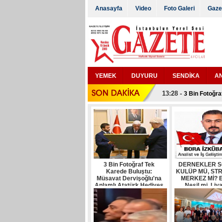
Anasayfa
Video
Foto Galeri
Gaze
YEMEK
DUYURU
SENDİKA
A
SEÇİM
Sosyal Sorumluluk
13:28 -
3 Bin Fotoğra
12:40 -
DERNEKLER 
17:09 -
Bir Lokmada 
16:53 -
VATANDAŞIN
15:02 -
Karadeniz'in
06:10 -
Öğrenci kimliği
18:51 -
Kılıçdaroğlu 
15:50 -
CHP Avcılar İl
3 Bin Fotoğraf Tek
DERNEKLER S
09:11 -
Esenyurt'ta P
Karede Buluştu:
KULÜP MÜ, ST
18:07 -
Müsavat Dervişoğlu'na
MERKEZ Mİ? E
İYİ Parti Ru
Anlamlı Atatürk Hediyes
Nesil mi, Liya