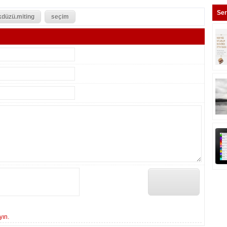
Ser
kdüzü.miting
seçim
yın.