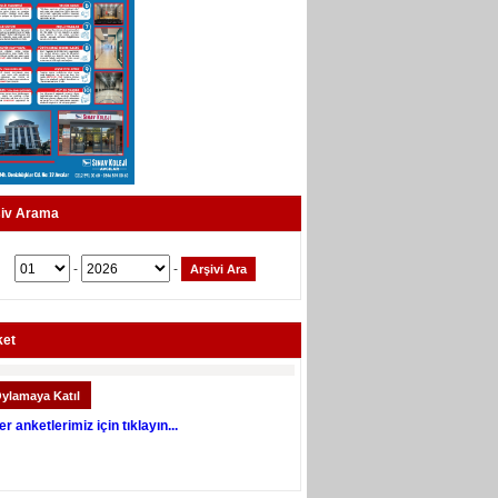
iv Arama
-
-
ket
er anketlerimiz için tıklayın...