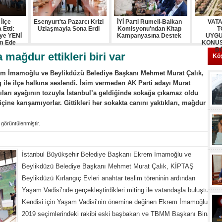
İlçe
Esenyurt'ta Pazarcı Krizi
İYİ Parti Rumeli-Balkan
VAT
 Etti:
Uzlaşmayla Sona Erdi
Komisyonu'ndan Kitap
T
eye YENİ
Kampanyasına Destek
UYGU
am Ede
KONUS
B
mağdur ettikleri biri var
Köş
em İmamoğlu ve Beylikdüzü Belediye Başkanı Mehmet Murat Çalık,
g ile ilçe halkına seslendi. İsim vermeden AK Parti adayı Murat
ları ayağının tozuyla İstanbul’a geldiğinde sokağa çıkamaz oldu
ine karışamıyorlar. Gittikleri her sokakta canını yaktıkları, mağdur
görüntülenmiştir.
İstanbul Büyükşehir Belediye Başkanı Ekrem İmamoğlu ve
Beylikdüzü Belediye Başkanı Mehmet Murat Çalık, KİPTAŞ
Beylikdüzü Kırlangıç Evleri anahtar teslim töreninin ardından
Yaşam Vadisi’nde gerçekleştirdikleri miting ile vatandaşla buluştu.
Kendisi için Yaşam Vadisi’nin önemine değinen Ekrem İmamoğlu,
2019 seçimlerindeki rakibi eski başbakan ve TBMM Başkanı Binali