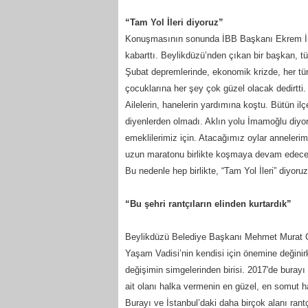
“Tam Yol İleri diyoruz”
Konuşmasının sonunda İBB Başkanı Ekrem İm
kabarttı. Beylikdüzü’nden çıkan bir başkan, t
Şubat depremlerinde, ekonomik krizde, her türl
çocuklarına her şey çok güzel olacak dedirtti.
Ailelerin, hanelerin yardımına koştu. Bütün il
diyenlerden olmadı. Aklın yolu İmamoğlu diyor
emeklilerimiz için. Atacağımız oylar annelerimi
uzun maratonu birlikte koşmaya devam edece
Bu nedenle hep birlikte, “Tam Yol İleri” diyoruz”
“Bu şehri rantçıların elinden kurtardık”
Beylikdüzü Belediye Başkanı Mehmet Murat 
Yaşam Vadisi’nin kendisi için önemine değinir
değişimin simgelerinden birisi. 2017'de burayı 
ait olanı halka vermenin en güzel, en somut 
Burayı ve İstanbul’daki daha birçok alanı rant