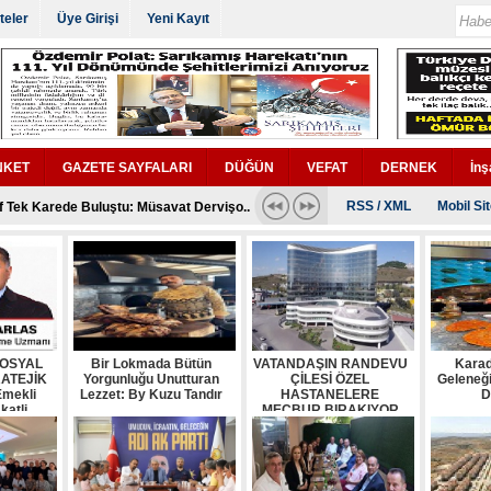
teler
Üye Girişi
Yeni Kayıt
NKET
GAZETE SAYFALARI
DÜĞÜN
VEFAT
DERNEK
İnş
RSS
/
XML
Mobil Si
f Tek Karede Buluştu: Müsavat Dervişo..
SOSYAL KULÜP MÜ, STRATEJİK MERKEZ M..
Bütün Yorgunluğu Unutturan Lezzet: By ..
 RANDEVU ÇİLESİ ÖZEL HASTANELERE MECBUR ..
 Pide Geleneğine Modern Bir Dokunuş..
 kayıp ilanı ..
İstanbul'da Konuştu: "CHP Geleceğin P..
çe Yönetimi İstifa Etti: Siyasi Müca..
OSYAL
Bir Lokmada Bütün
VATANDAŞIN RANDEVU
Karad
azarcı Krizi Uzlaşmayla Sona Erdi..
RATEJİK
Yorgunluğu Unutturan
ÇİLESİ ÖZEL
Geleneğ
mekli
meli-Balkan Komisyonu'ndan Kitap Kampa..
Lezzet: By Kuzu Tandır
HASTANELERE
D
katli
MECBUR BIRAKIYOR