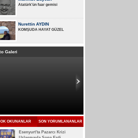
Atatürk'ün fuar gemisi
Nurettin AYDIN
KOMŞUDA HAYAT GÜZEL
to Galeri
OK OKUNANLAR
SON YORUMLANANLAR
Esenyurt'ta Pazarcı Krizi
Uzlaşmayla Sona Erdi