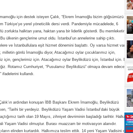
amoğlu için destek isteyen Çalık, “Ekrem İmamoğlu bizim göğsümüzü
üm Türkiye’ye yerel yöneticilik dersi verdi. Pandemiyle mücadelede, 6
ü zorlukta halktan yana, haktan yana bir liderlik gösterdi. Bu memleketin
 Bu ülkenin gençlerine umut oldu. İstanbul’un annelerine sahip çıktı.
çelere ve İstanbullulara eşit hizmet dönemini başlattı. Oy varsa hizmet var
, milletin gönlü İmamoğlu diyor, Atacağımız oylar çocuklarımız için,
z için, gençlerimiz için. Atacağımız oylar Beylikdüzü için, İstanbul için. Bu
ğiz. Rotamız Cumhuriyet, “Pusulamız Beylikdüzü” olmaya devam edecek.
 ifadelerini kullandı.
Çalık’ın ardından konuşan İBB Başkanı Ekrem İmamoğlu, Beylikdüzü
ken, “Tarihi bir yerdeyiz. Beylikdüzü Yaşam Vadisi İstanbul’daki büyük
açtığımız tarih olan 19 Mayıs, zihniyet devriminin başladığı tarihtir. Halka
hali Yaşam Vadisi olmuştur. Burası muazzam bir motivasyon alanıdır.
çıların elinden kurtardık. Halkımıza teslim ettik. 14 yeni Yaşam Vadisini de