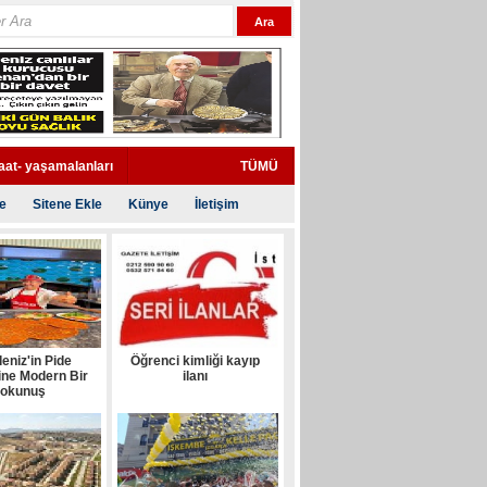
aat- yaşamalanları
TÜMÜ
te
Sitene Ekle
Künye
İletişim
eniz'in Pide
Öğrenci kimliği kayıp
ine Modern Bir
ilanı
okunuş