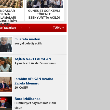
ANDAŞLAR
GÜNEŞ ET GÖRKEMLİ
OKİ'NİN
TÖRENLE
LAMALARI
ESENYURT'TA AÇILDI
UNDA İKİYE
ÖLÜNDÜ
e Yazarları
‹
›
TÜMÜ +
mustafa maden
sosyal belediyecilik
AŞİNA NAZLI ARSLAN
Aşina Nazlı Arslan'ın sunumu
İbrahim ARIKAN Avcılar
Zabıta Memuru
10 KASIM
Bora İzkübarlas
Cumhuriyet bayramımız kutlu
olsun