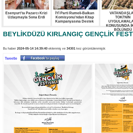
Esenyurt'ta Pazarcı Krizi
İYİ Parti Rumeli-Balkan
VATANDAŞL
Uzlaşmayla Sona Erdi
Komisyonu'ndan Kitap
TOKİ'NİN
Kampanyasına Destek
UYGULAMALA
KONUSUNDA İ
BÖLÜNDÜ
BEYLİKDÜZÜ KIRLANGIÇ GENÇLİK FEST
Bu haber
2024-05-14 14:39:40
eklenmiş ve
34301
kez görüntülenmiştir.
Tweetle