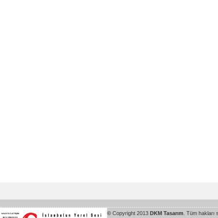
©
Copyright 2013
DKM Tasarım
. Tüm hakları 