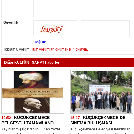
Güvenlik
:
Değiştir
Toplam 0 yorum.
Tüm yorumları okumak için tıklayın.
Diğer KÜLTÜR - SANAT haberleri
KÜÇÜKÇEKMECE
KÜÇÜKÇEKMECE’DE
12:52 -
15:17 -
BELGESELİ TAMAMLANDI
SİNEMA BULUŞMASI
Yayınlanmış üç kitabı bulunan Yazar
Küçükçekmece Belediyesi tarafından