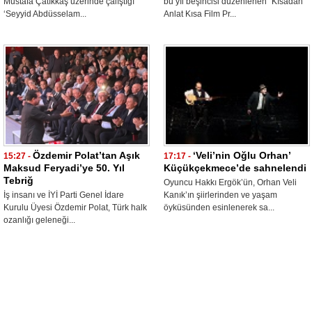
Mustafa Çatıkkaş üzerinde çalıştığı
bu yıl beşincisi düzenlenen “Kısadan
‘Seyyid Abdüsselam...
Anlat Kısa Film Pr...
Özdemir Polat’tan Aşık
‘Veli’nin Oğlu Orhan’
15:27 -
17:17 -
Maksud Feryadi’ye 50. Yıl
Küçükçekmece’de sahnelendi
Tebriğ
Oyuncu Hakkı Ergök’ün, Orhan Veli
İş insanı ve İYİ Parti Genel İdare
Kanık’ın şiirlerinden ve yaşam
Kurulu Üyesi Özdemir Polat, Türk halk
öyküsünden esinlenerek sa...
ozanlığı geleneği...