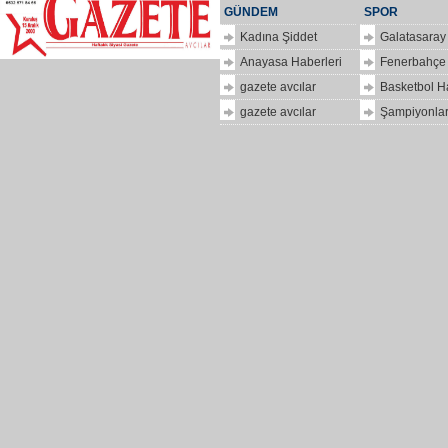
GÜNDEM
SPOR
Kadına Şiddet
Galatasaray
Anayasa Haberleri
Fenerbahçe
gazete avcılar
Basketbol H
gazete avcılar
Şampiyonlar
ilkbir
hizlipro
Dolar
kaç
para