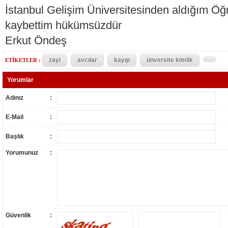
İstanbul Gelişim Üniversitesinden aldığım Öğ
kaybettim hükümsüzdür
Erkut Öndeş
zayi
avcılar
kayıp
ünversite kimlik
ETİKETLER :
Yorumlar
Adınız
:
E-Mail
:
Başlık
:
Yorumunuz
:
Güvenlik
: