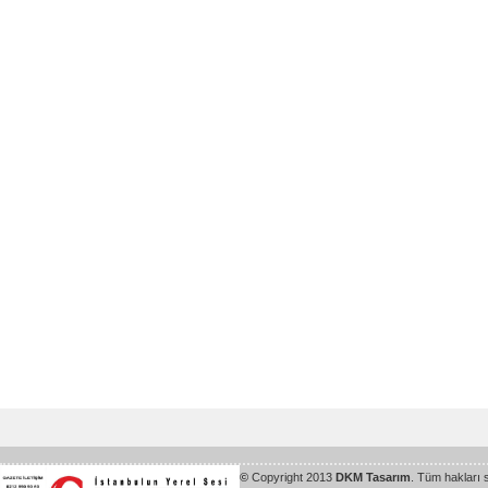
©
Copyright 2013
DKM Tasarım
. Tüm hakları 