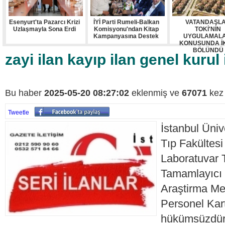
Esenyurt'ta Pazarcı Krizi
İYİ Parti Rumeli-Balkan
VATANDAŞL
Uzlaşmayla Sona Erdi
Komisyonu'ndan Kitap
TOKİ'NİN
Kampanyasına Destek
UYGULAMALA
KONUSUNDA İ
BÖLÜNDÜ
zayi ilan kayıp ilan genel kurul 
Bu haber
2025-05-20 08:27:02
eklenmiş ve
67071
kez 
Tweetle
İstanbul Üniv
Tıp Fakültesi
Laboratuvar 
Tamamlayıcı
Araştirma Me
Personel Kar
hükümsüzdü