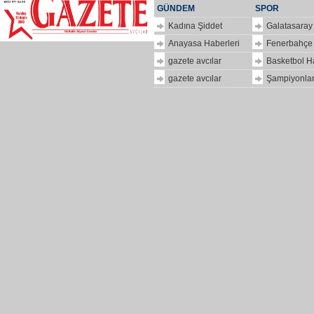
GÜNDEM
SPOR
Kadına Şiddet
Galatasaray
Anayasa Haberleri
Fenerbahçe
gazete avcılar
Basketbol H
gazete avcılar
Şampiyonlar
ilkbir
hizlipro
Dolar
kaç
para