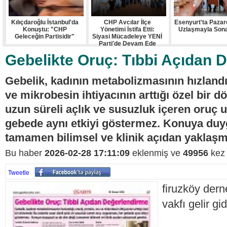
Kılıçdaroğlu İstanbul'da
CHP Avcılar İlçe
Esenyurt'ta Pazarc
Konuştu: "CHP
Yönetimi İstifa Etti:
Uzlaşmayla Sona
Geleceğin Partisidir"
Siyasi Mücadeleye YENİ
Parti'de Devam Ede
Gebelikte Oruç: Tıbbi Açıdan 
Gebelik, kadının metabolizmasının hızlandığı
ve mikrobesin ihtiyacının arttığı özel bir 
uzun süreli açlık ve susuzluk içeren oruç 
gebede aynı etkiyi göstermez. Konuya duyg
tamamen bilimsel ve klinik açıdan yaklaşm
Bu haber
2026-02-28 17:11:09
eklenmiş ve
49956
kez 
Tweetle
firuzköy dern
vakfı gelir gi