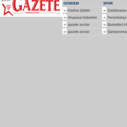
GÜNDEM
SPOR
Kadına Şiddet
Galatasaray
Anayasa Haberleri
Fenerbahçe
gazete avcılar
Basketbol H
gazete avcılar
Şampiyonlar
ilkbir
hizlipro
Dolar
kaç
para