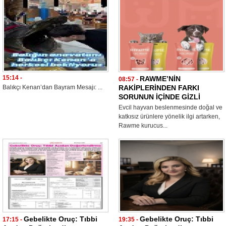
15:14 -
RAWME’NİN
08:57 -
Balıkçı Kenan’dan Bayram Mesajı: ...
RAKİPLERİNDEN FARKI
SORUNUN İÇİNDE GİZLİ
Evcil hayvan beslenmesinde doğal ve
katkısız ürünlere yönelik ilgi artarken,
Rawme kurucus...
Gebelikte Oruç: Tıbbi
Gebelikte Oruç: Tıbbi
17:15 -
19:35 -