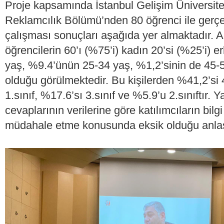
Proje kapsamında İstanbul Gelişim Üniversitesi
Reklamcılık Bölümü’nden 80 öğrenci ile gerçek
çalışması sonuçları aşağıda yer almaktadır. 
öğrencilerin 60’ı (%75’i) kadın 20’si (%25’i) 
yaş, %9.4’ünün 25-34 yaş, %1,2’sinin de 45-5
olduğu görülmektedir. Bu kişilerden %41,2’si 
1.sınıf, %17.6’sı 3.sınıf ve %5.9’u 2.sınıftır. 
cevaplarının verilerine göre katılımcıların bilg
müdahale etme konusunda eksik olduğu anlaşı