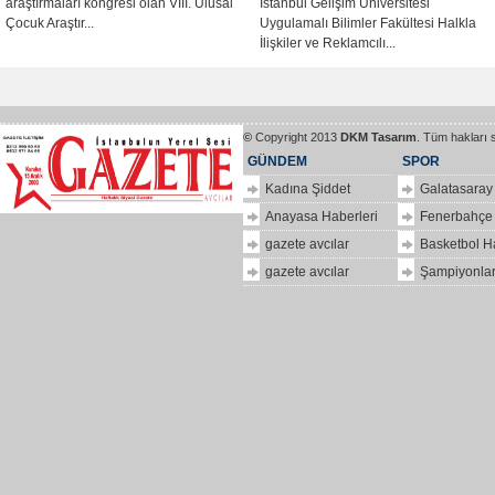
araştırmaları kongresi olan VIII. Ulusal
İstanbul Gelişim Üniversitesi
Çocuk Araştır...
Uygulamalı Bilimler Fakültesi Halkla
İlişkiler ve Reklamcılı...
©
Copyright 2013
DKM Tasarım
. Tüm hakları 
GÜNDEM
SPOR
Kadına Şiddet
Galatasaray
Anayasa Haberleri
Fenerbahçe
gazete avcılar
Basketbol H
gazete avcılar
Şampiyonlar
ilkbir
hizlipro
Dolar
kaç
para