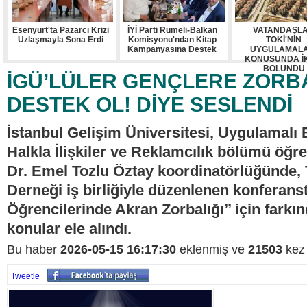
Esenyurt'ta Pazarcı Krizi
İYİ Parti Rumeli-Balkan
VATANDAŞL
Uzlaşmayla Sona Erdi
Komisyonu'ndan Kitap
TOKİ'NİN
Kampanyasına Destek
UYGULAMALA
KONUSUNDA İ
BÖLÜNDÜ
İGÜ’LÜLER GENÇLERE ZORBA
DESTEK OL! DİYE SESLENDİ
İstanbul Gelişim Üniversitesi, Uygulamalı B
Halkla İlişkiler ve Reklamcılık bölümü öğre
Dr. Emel Tozlu Öztay koordinatörlüğünde, 
Derneği iş birliğiyle düzenlenen konferanst
Öğrencilerinde Akran Zorbalığı’’ için farkı
konular ele alındı.
Bu haber
2026-05-15 16:17:30
eklenmiş ve
21503
kez 
Tweetle