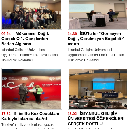
“Mükemmel Değil,
İGÜ’lü ler “Görmeyen
06:54 -
14:36 -
Gerçek Ol”: Gençlerden
Değil, Görülmeyen Engelidir”
Beden Algısına
motto
İstanbul Gelişim Üniversitesi
İstanbul Gelişim Üniversitesi
Uygulamalı Bilimler Fakültesi Halkla
Uygulamalı Bilimler Fakültesi Halkla
İlişkiler ve Reklamcılı...
İlişkiler ve Reklamcılı...
Bilim Bu Kez Çocukların
İSTANBUL GELİŞİM
17:32 -
18:02 -
Kalbiyle İstanbul’da Attı
ÜNİVERSİTESİ ÖĞRENCİLERİ
GERÇEK DOSTLU
Türkiye’nin ilk ve tek ulusal çocuk