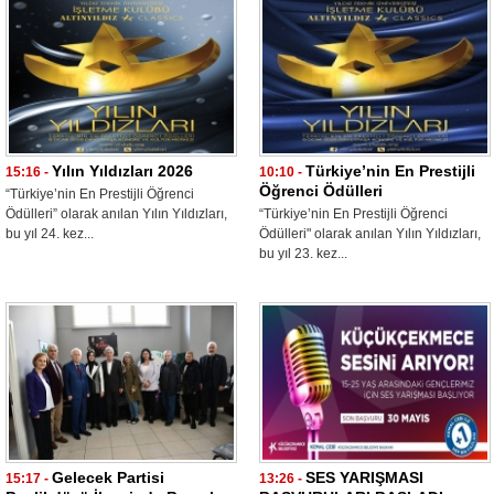
Yılın Yıldızları 2026
Türkiye’nin En Prestijli
15:16 -
10:10 -
Öğrenci Ödülleri
“Türkiye’nin En Prestijli Öğrenci
Ödülleri” olarak anılan Yılın Yıldızları,
“Türkiye’nin En Prestijli Öğrenci
bu yıl 24. kez...
Ödülleri" olarak anılan Yılın Yıldızları,
bu yıl 23. kez...
Gelecek Partisi
SES YARIŞMASI
15:17 -
13:26 -