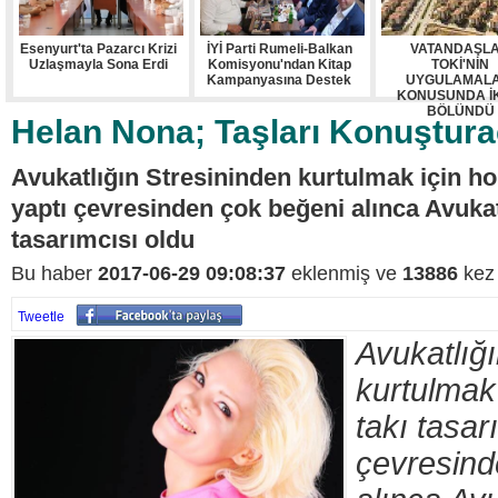
Esenyurt'ta Pazarcı Krizi
İYİ Parti Rumeli-Balkan
VATANDAŞL
Uzlaşmayla Sona Erdi
Komisyonu'ndan Kitap
TOKİ'NİN
Kampanyasına Destek
UYGULAMALA
KONUSUNDA İ
BÖLÜNDÜ
Helan Nona; Taşları Konuştur
Avukatlığın Stresininden kurtulmak için ho
yaptı çevresinden çok beğeni alınca Avuka
tasarımcısı oldu
Bu haber
2017-06-29 09:08:37
eklenmiş ve
13886
kez 
Tweetle
Avukatlığ
kurtulmak
takı tasar
çevresind