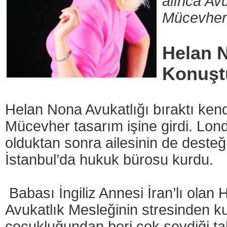
alınca Avu
Mücevher 
Helan N
Konuşt
Helan Nona Avukatlığı bıraktı kend
Mücevher tasarım işine girdi. Lo
olduktan sonra ailesinin de desteğ
İstanbul’da hukuk bürosu kurdu.
Babası İngiliz Annesi İran’lı olan
Avukatlık Mesleğinin stresinden ku
çocukluğundan beri çok sevdiği tak