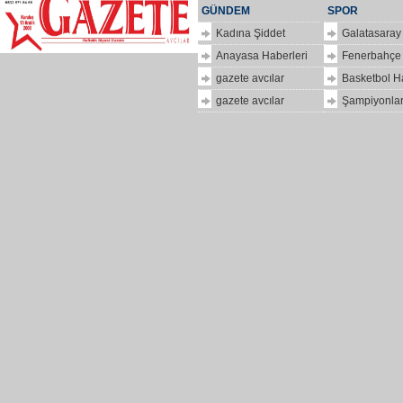
GÜNDEM
SPOR
Kadına Şiddet
Galatasaray
Anayasa Haberleri
Fenerbahçe
gazete avcılar
Basketbol H
gazete avcılar
Şampiyonlar
ilkbir
hizlipro
Dolar
kaç
para