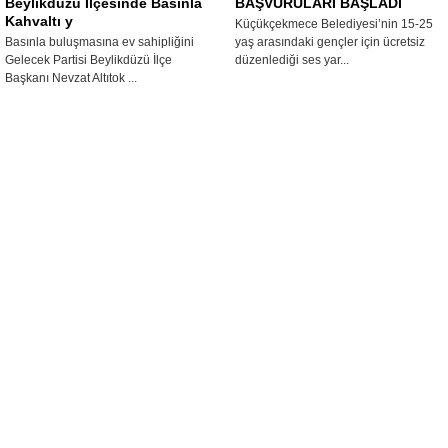
Beylikdüzü İlçesinde Basınla
BAŞVURULARI BAŞLADI
Kahvaltı y
Küçükçekmece Belediyesi’nin 15-25
Basınla buluşmasına ev sahipliğini
yaş arasındaki gençler için ücretsiz
Gelecek Partisi Beylikdüzü İlçe
düzenlediği ses yar...
Başkanı Nevzat Altıtok ...