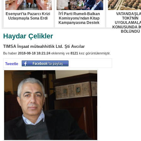
Esenyurt'ta Pazarcı Krizi
İYİ Parti Rumeli-Balkan
VATANDAŞL
Uzlaşmayla Sona Erdi
Komisyonu'ndan Kitap
TOKİ'NİN
Kampanyasına Destek
UYGULAMALA
KONUSUNDA İ
BÖLÜNDÜ
Haydar Çelikler
TIMSA İnşaat müteahhitlik Ltd. Şti Avcılar
Bu haber
2018-08-18 18:21:24
eklenmiş ve
8121
kez görüntülenmiştir.
Tweetle