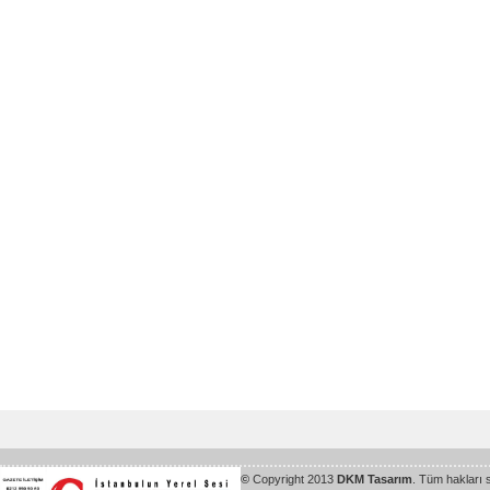
©
Copyright 2013
DKM Tasarım
. Tüm hakları 