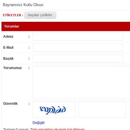
Bayramınız Kutlu Olsun
haydar çelikler
ETİKETLER :
Yorumlar
Adınız
:
E-Mail
:
Başlık
:
Yorumunuz
:
Güvenlik
:
Değiştir
Toplam 0 yorum.
Tüm yorumları okumak için tıklayın.