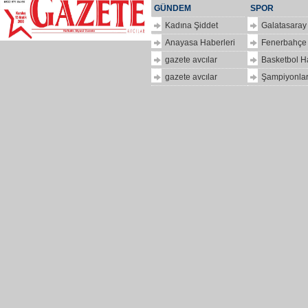
GÜNDEM
SPOR
Kadına Şiddet
Galatasaray
Anayasa Haberleri
Fenerbahçe
gazete avcılar
Basketbol H
gazete avcılar
Şampiyonlar
ilkbir
hizlipro
Dolar
kaç
para