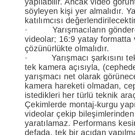
yapılabilir. Ancak video gör
söyleyen kişi yer almalıdır. Y
katılımcısı değerlendirilecektir
· Yarışmacıların göndere
videolar; 16:9 yatay formatta
çözünürlükte olmalıdır.
·
Yarışmacı şarkısını te
tek kamera açısıyla, (cephe
yarışmacı net olarak görünece
kamera hareketi olmadan, cep
istedikleri her türlü teknik ara
Çekimlerde montaj-kurgu yapı
videolar çekip bileşimlerinden
yaratılamaz. Performans kesin
defada, tek bir açıdan yapılma