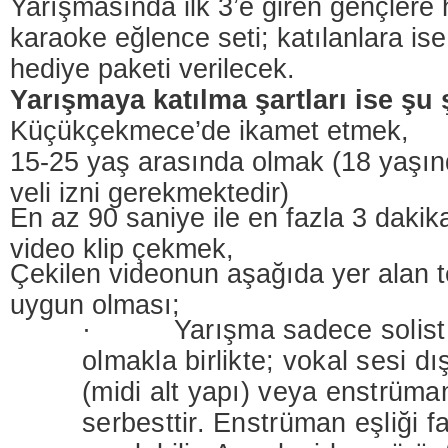
Yarışmasında ilk 3’e giren gençlere 
karaoke eğlence seti; katılanlara ise,
hediye paketi verilecek.
Yarışmaya katılma şartları ise şu 
Küçükçekmece’de ikamet etmek,
15-25 yaş arasında olmak (18 yaşın
veli izni gerekmektedir)
En az 90 saniye ile en fazla 3 dakik
video klip çekmek,
Çekilen videonun aşağıda yer alan t
uygun olması;
· Yarışma sadece solist k
olmakla birlikte; vokal sesi d
(midi alt yapı) veya enstrüma
serbesttir. Enstrüman eşliği fa