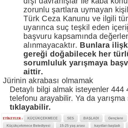
dışı davranışlar ile kaba kon
zorunlu şartlara uymayan kişil
Türk Ceza Kanunu ve ilgili t
uyarınca suç teşkil eden içer
başvuru kapsamında değerle
alınmayacaktır.
Bunlara iliş
gereği doğabilecek her türl
sorumluluk yarışmaya başv
aittir.
Jürinin akrabası olmamak
Detaylı bilgi almak isteyenler 444
telefonu arayabilir. Ya da yarışma
tıklayabilir.
KÜÇÜKÇEKMECE
SES
BAŞLADI
Gençlere
ETİKETLER :
Küçükçekmece Belediyesi
15-25 yaş arası
kayıtları başladı