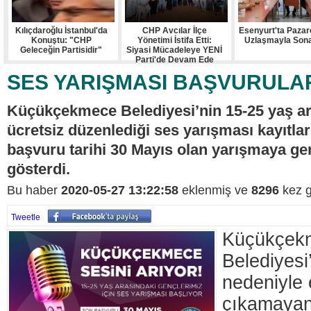
Kılıçdaroğlu İstanbul'da
CHP Avcılar İlçe
Esenyurt'ta Pazarc
Konuştu: "CHP
Yönetimi İstifa Etti:
Uzlaşmayla Sona
Geleceğin Partisidir"
Siyasi Mücadeleye YENİ
Parti'de Devam Ede
SES YARIŞMASI BAŞVURULAR
Küçükçekmece Belediyesi’nin 15-25 yaş ara
ücretsiz düzenlediği ses yarışması kayıtlar
başvuru tarihi 30 Mayıs olan yarışmaya gen
gösterdi.
Bu haber
2020-05-27 13:22:58
eklenmiş ve
8296
kez g
Tweetle
Küçükçek
Belediyesi
nedeniyle 
çıkamayan