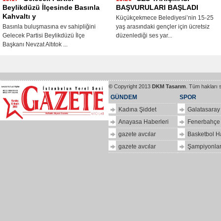
Beylikdüzü İlçesinde Basınla
BAŞVURULARI BAŞLADI
Kahvaltı y
Küçükçekmece Belediyesi’nin 15-25
Basınla buluşmasına ev sahipliğini
yaş arasındaki gençler için ücretsiz
Gelecek Partisi Beylikdüzü İlçe
düzenlediği ses yar...
Başkanı Nevzat Altıtok ...
©
Copyright 2013
DKM Tasarım
. Tüm hakları 
GÜNDEM
SPOR
Kadına Şiddet
Galatasaray
Anayasa Haberleri
Fenerbahçe
gazete avcılar
Basketbol H
gazete avcılar
Şampiyonlar
ilkbir
hizlipro
Dolar
kaç
para