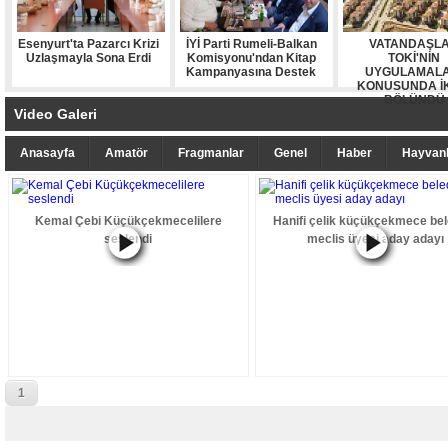
Esenyurt'ta Pazarcı Krizi
İYİ Parti Rumeli-Balkan
VATANDAŞL
Uzlaşmayla Sona Erdi
Komisyonu'ndan Kitap
TOKİ'NİN
Kampanyasına Destek
UYGULAMALA
KONUSUNDA İ
BÖLÜNDÜ
Video Galeri
Anasayfa
Amatör
Fragmanlar
Genel
Haber
Hayvanl
Kemal Çebi Küçükçekmecelilere
Hanifi çelik küçükçekmece bel
seslendi
meclis üyesi aday adayı
1