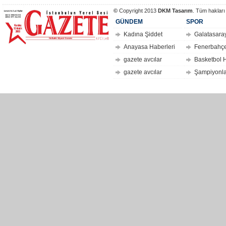
©
Copyright 2013
DKM Tasarım
. Tüm hakları
GÜNDEM
SPOR
Kadına Şiddet
Galatasara
Anayasa Haberleri
Fenerbahç
gazete avcılar
Basketbol H
gazete avcılar
Şampiyonla
ilkbir
hizlipro
Dolar
kaç
para